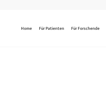
Home
Für Patienten
Für Forschende
e