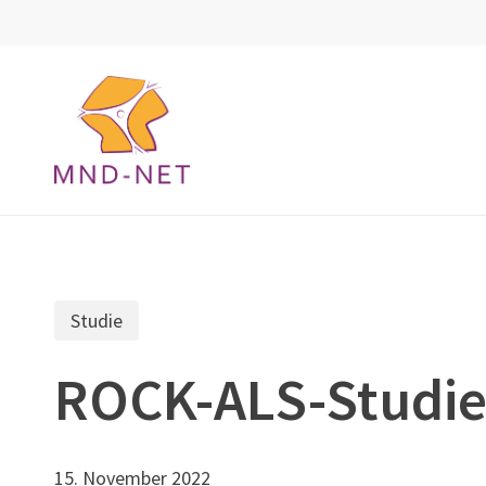
Skip
to
main
content
Studie
ROCK-ALS-Studi
15. November 2022