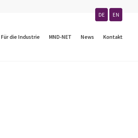
Menu
DE
EN
Für die Industrie
MND-NET
News
Kontakt